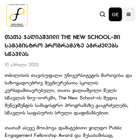
GE
ᲗᲐᲗᲐ ᲯᲐᲦᲘᲐᲨᲕᲘᲚᲘ THE NEW SCHOOL-ᲨᲘ
ᲡᲐᲛᲐᲒᲘᲡᲢᲠᲝ ᲞᲠᲝᲒᲠᲐᲛᲐᲖᲔ ᲐᲒᲠᲫᲔᲚᲔᲑᲡ
ᲡᲬᲐᲕᲚᲐᲡ
10 აპრილი 2023
თბილისის თავისუფალი უნივერსიტეტის მართვისა და
საზოგადოებრივ მეცნიერებათა სკოლის
კურსდამთავრებული, თათა ჯაღიაშვილი წელს
სწავლას ნიუ-იორკში, The New School-ის მედია
მენეჯმენტის სამაგისტრო პროგრამაზე გააგრძელებს,
სწავლის საფასურის სრული დაფინანსებით.
თათამ ასევე მოიპოვა დამატებითი ჯილდო Public
Engagement Fellowship Award და შესაბამისად,