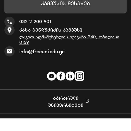
Კამპუსის Შესახებ
032 2 200 901
Კახა Ბენდუქიძის Კამპუსი
დავით აღმაშენებლის ხეივანი 240, თბილისი
0159
info@freeuni.edu.ge
ᲐᲒᲠᲐᲠᲣᲚᲘ
ᲣᲜᲘᲕᲔᲠᲡᲘᲢᲔᲢᲘ
Privacy Policy