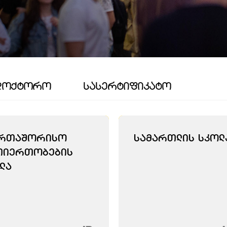
ᲓᲝᲥᲢᲝᲠᲝ
ᲡᲐᲡᲔᲠᲢᲘᲤᲘᲙᲐᲢᲝ
ერთაშორისო
Სამართლის Სკოლ
თიერთობების
ლა