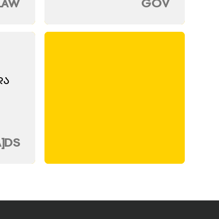
LAW
GOV
Და
A]DS