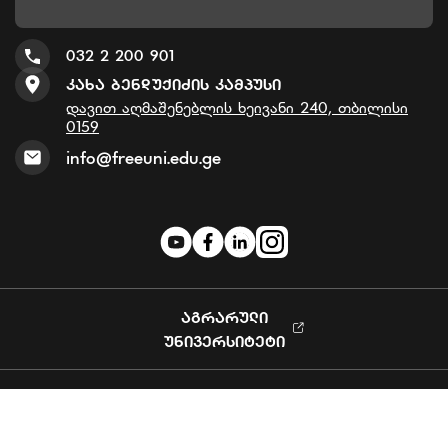
032 2 200 901
Კახა Ბენდუქიძის Კამპუსი
დავით აღმაშენებლის ხეივანი 240, თბილისი
0159
info@freeuni.edu.ge
ᲐᲒᲠᲐᲠᲣᲚᲘ
ᲣᲜᲘᲕᲔᲠᲡᲘᲢᲔᲢᲘ
Privacy Policy