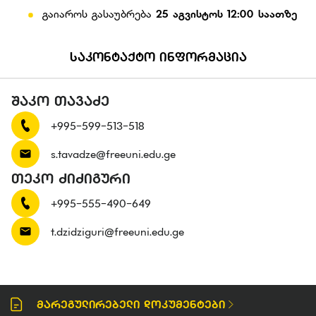
გაიაროს გასაუბრება
25 აგვისტოს 12:00 საათზე
ᲡᲐᲙᲝᲜᲢᲐᲥᲢᲝ ᲘᲜᲤᲝᲠᲛᲐᲪᲘᲐ
ᲨᲐᲙᲝ ᲗᲐᲕᲐᲫᲔ
+995-599-513-518
s.tavadze@freeuni.edu.ge
ᲗᲔᲙᲝ ᲫᲘᲫᲘᲒᲣᲠᲘ
+995-555-490-649
t.dzidziguri@freeuni.edu.ge
Მარეგულირებელი Დოკუმენტები