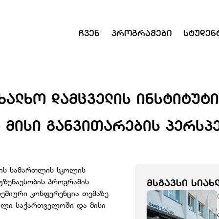
Ჩვენ
Პროგრამები
Სტუდენ
ᲮᲐᲚᲮᲝ ᲓᲐᲛᲪᲕᲔᲚᲘᲡ ᲘᲜᲡᲢᲘᲢᲣᲢ
 ᲛᲘᲡᲘ ᲒᲐᲜᲕᲘᲗᲐᲠᲔᲑᲘᲡ ᲞᲔᲠᲡᲞᲔ
ის სამართლის სკოლის
უზენაესობის პროგრამის
ᲛᲡᲒᲐᲕᲡᲘ ᲡᲘᲐᲮ
დემიური კონფერენცია თემაზე
ოლი საქართველოში და მისი