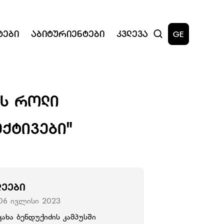
ტები
Აბიტურიენტები
Კვლევა
GE
ᲘᲡ ᲠᲝᲚᲘ
ᲥᲢᲘᲕᲔᲑᲘ"
ᲚᲔᲔᲑᲘ
06 ივლისი 2023
კახა ბენდუქიძის კამპუსში