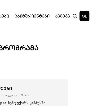
ტები
Აბიტურიენტები
Კვლევა
GE
 ᲞᲠᲝᲒᲠᲐᲛᲐ
ᲚᲔᲔᲑᲘ
06 ივლისი 2023
კახა ბენდუქიძის კამპუსში