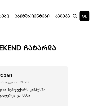
ტები
Აბიტურიენტები
Კვლევა
GE
WEEKEND ᲩᲐᲢᲐᲠᲓᲐ
ᲚᲔᲔᲑᲘ
06 ივლისი 2023
კახა ბენდუქიძის კამპუსში
გალერეა გაიხსნა