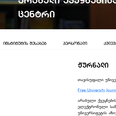
Არაბული Ქვეყნების
Ცენტრი
ᲘᲜᲡᲢᲘᲢᲣᲢᲘᲡ ᲨᲔᲡᲐᲮᲔᲑ
ᲞᲔᲠᲡᲝᲜᲐᲚᲘ
ᲙᲕᲚᲔᲕ
ᲟᲣᲠᲜᲐᲚᲘ
თავისუფალი უნივე
Free University Jour
არაბული ქვეყნები
ელექტრონული სამეც
უნივერსიტეტის აზ