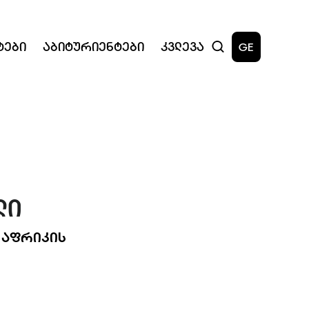
ტები
Აბიტურიენტები
Კვლევა
GE
ᲚᲘ
 ᲐᲤᲠᲘᲙᲘᲡ