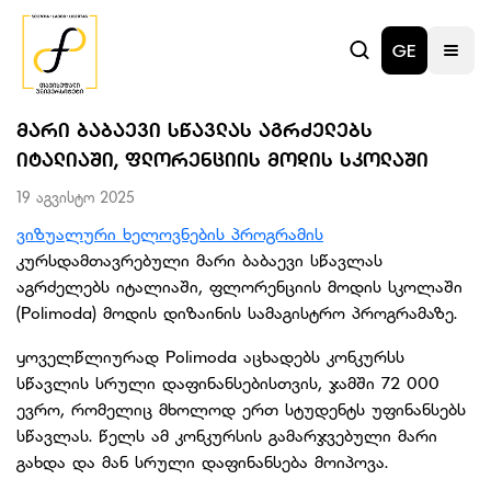
GE
ᲛᲐᲠᲘ ᲑᲐᲑᲐᲔᲕᲘ ᲡᲬᲐᲕᲚᲐᲡ ᲐᲒᲠᲫᲔᲚᲔᲑᲡ
ᲘᲢᲐᲚᲘᲐᲨᲘ, ᲤᲚᲝᲠᲔᲜᲪᲘᲘᲡ ᲛᲝᲓᲘᲡ ᲡᲙᲝᲚᲐᲨᲘ
19 აგვისტო 2025
ვიზუალური ხელოვნების პროგრამის
კურსდამთავრებული მარი ბაბაევი სწავლას
აგრძელებს იტალიაში, ფლორენციის მოდის სკოლაში
(Polimoda) მოდის დიზაინის სამაგისტრო პროგრამაზე.
ყოველწლიურად Polimoda აცხადებს კონკურსს
სწავლის სრული დაფინანსებისთვის, ჯამში 72 000
ევრო, რომელიც მხოლოდ ერთ სტუდენტს უფინანსებს
სწავლას. წელს ამ კონკურსის გამარჯვებული მარი
გახდა და მან სრული დაფინანსება მოიპოვა.