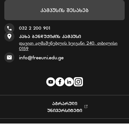
Კამპუსის Შესახებ
032 2 200 901
Კახა Ბენდუქიძის Კამპუსი
დავით აღმაშენებლის ხეივანი 240, თბილისი
0159
info@freeuni.edu.ge
ᲐᲒᲠᲐᲠᲣᲚᲘ
ᲣᲜᲘᲕᲔᲠᲡᲘᲢᲔᲢᲘ
Privacy Policy