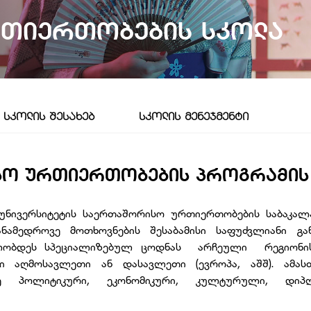
ᲗᲘᲔᲠᲗᲝᲑᲔᲑᲘᲡ ᲡᲙᲝᲚᲐ
ᲡᲙᲝᲚᲘᲡ ᲨᲔᲡᲐᲮᲔᲑ
ᲡᲙᲝᲚᲘᲡ ᲛᲔᲜᲔᲯᲛᲔᲜᲢᲘ
Ო ᲣᲠᲗᲘᲔᲠᲗᲝᲑᲔᲑᲘᲡ ᲞᲠᲝᲒᲠᲐᲛᲘᲡ
ნივერსიტეტის საერთაშორისო ურთიერთობების საბაკალ
ანამედროვე მოთხოვნების შესაბამისი საფუძვლიანი გ
ობდეს სპეციალიზებულ ცოდნას არჩეული რეგიონი
 აღმოსავლეთი ან დასავლეთი (ევროპა, აშშ). ამას
ე პოლიტიკური, ეკონომიკური, კულტურული, დიპლ