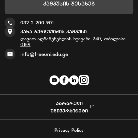
Კამპუსის Შესახებ
032 2 200 901
Კახა Ბენდუქიძის Კამპუსი
დავით აღმაშენებლის ხეივანი 240, თბილისი
0159
info@freeuni.edu.ge
ᲐᲒᲠᲐᲠᲣᲚᲘ
ᲣᲜᲘᲕᲔᲠᲡᲘᲢᲔᲢᲘ
Privacy Policy