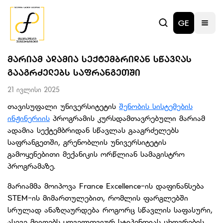
GE
ᲛᲐᲠᲘᲐᲛ ᲐᲓᲐᲛᲘᲐ ᲡᲔᲥᲢᲔᲛᲑᲠᲘᲓᲐᲜ ᲡᲬᲐᲕᲚᲐᲡ
ᲒᲐᲐᲒᲠᲫᲔᲚᲔᲑᲡ ᲡᲐᲤᲠᲐᲜᲒᲔᲗᲨᲘ
21 ივლისი 2025
თავისუფალი უნივერსიტეტის
შენობის სისტემების
ინჟინერიის
პროგრამის კურსდამთავრებული მარიამ
ადამია სექტემბრიდან სწავლას გააგრძელებს
საფრანგეთში, გრენობლის უნივერსიტეტის
გამოყენებითი მექანიკის ორწლიან სამაგისტრო
პროგრამაზე.
მარიამმა მოიპოვა France Excellence-ის დაფინანსება
STEM-ის მიმართულებით, რომლის ფარგლებში
სრულად ანაზღაურდება როგორც სწავლის საფასური,
ასევე მიიღებს ყოველთვიურ სტიპენდიას ცხოვრების