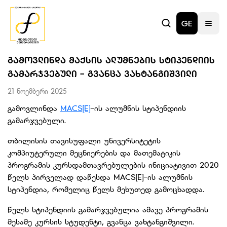
GE
ᲒᲐᲛᲝᲕᲚᲘᲜᲓᲐ ᲛᲐᲥᲡᲘᲡ ᲐᲚᲣᲛᲜᲔᲑᲘᲡ ᲡᲢᲘᲞᲔᲜᲓᲘᲘᲡ
ᲒᲐᲛᲐᲠᲯᲕᲔᲑᲣᲚᲘ - ᲒᲕᲐᲜᲪᲐ ᲕᲐᲮᲢᲐᲜᲒᲘᲨᲕᲘᲚᲘ
21 ნოემბერი 2025
გამოვლინდა
MACS[E]
-ის ალუმნის სტიპენდიის
გამარჯვებული.
თბილისის თავისუფალი უნივერსიტეტის
კომპიუტერული მეცნიერების და მათემატიკის
პროგრამის კურსდამთავრებულების ინიციატივით 2020
წელს პირველად დაწესდა MACS[E]-ის ალუმნის
სტიპენდია, რომელიც წელს მეხუთედ გამოცხადდა.
წელს სტიპენდიის გამარჯვებულია ამავე პროგრამის
მესამე კურსის სტუდენტი, გვანცა ვახტანგიშვილი.